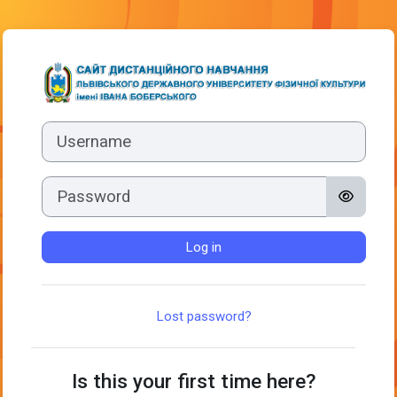
Skip to main content
Log in to Сайт
Username
Password
Log in
Lost password?
Is this your first time here?