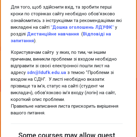
Для того, щоб здійснити вхід, та зробити перші
кроки по сторінках сайту необхідно обов'язково
ознайомитись з інструкціями та рекомендаціями які
викладені на сайті
"Дошка оголошень ЛДУФК"
у
розділі
Дистанційне навчання
(
Відповіді на
запитання
).
Користувачам сайту у яких, по тим, чи іншим
причинам, виникли проблеми зі входом необхідно
відправити зі своєї електронної пошти лист на
адресу
sdn@ldufk.edu.ua
з темою "Проблеми зі
входом на СДН". У листі необхідно вказати:
прізвище та ім'я, статус на сайті (студент чи
викладач), обов'язково ім'я входу (логін) на сайт,
короткий опис проблеми.
Правильне написання листа прискорить вирішення
вашого питання.
Some courses may allow guest